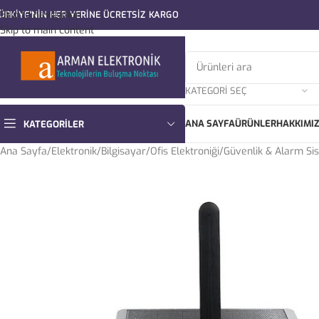
Skip to navigation
ÜRKİYE'NİN HER YERİNE ÜCRETSİZ KARGO
Skip to main content
KATEGORI SEÇ
ANA SAYFA
ÜRÜNLER
HAKKIMI
KATEGORILER
Ana Sayfa
/
Elektronik
/
Bilgisayar
/
Ofis Elektroniği
/
Güvenlik & Alarm Si