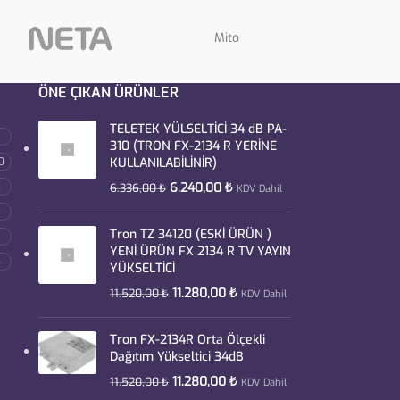
Mito
INOX
ÖNE ÇIKAN ÜRÜNLER
TELETEK YÜLSELTİCİ 34 dB PA-
310 (TRON FX-2134 R YERİNE
0
KULLANILABİLİNİR)
3
6.240,00
₺
6.336,00
₺
KDV Dahil
Tron TZ 34120 (ESKİ ÜRÜN )
YENİ ÜRÜN FX 2134 R TV YAYIN
3
YÜKSELTİCİ
11.280,00
₺
11.520,00
₺
KDV Dahil
Tron FX-2134R Orta Ölçekli
Dağıtım Yükseltici 34dB
11.280,00
₺
11.520,00
₺
KDV Dahil