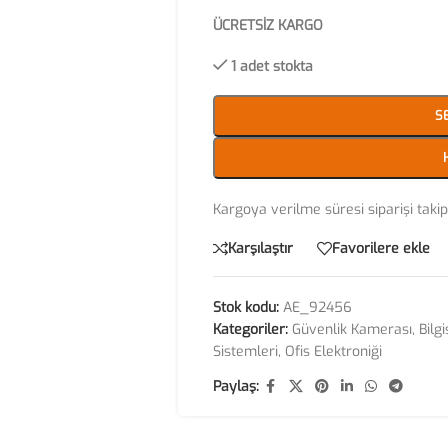
ÜCRETSİZ KARGO
1 adet stokta
S
Kargoya verilme süresi siparişi tak
Karşılaştır
Favorilere ekle
Stok kodu:
AE_92456
Kategoriler:
Güvenlik Kamerası
,
Bilg
Sistemleri
,
Ofis Elektroniği
Paylaş: