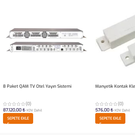
8 Paket QAM TV Otel Yayın Sistemi
Manyetik Kontak Kl
(0)
(0)
87.120,00
₺
576,00
₺
KDV Dahil
KDV Dahil
SEPETE EKLE
SEPETE EKLE