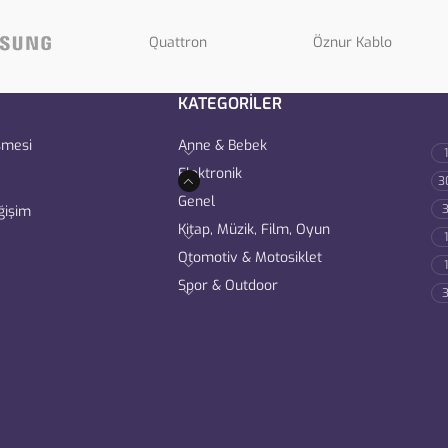
Quattron
Öznur Kablo
KATEGORİLER
şmesi
Anne & Bebek
1
Elektronik
3
Genel
ğişim
Kitap, Müzik, Film, Oyun
1
Otomotiv & Motosiklet
1
Spor & Outdoor