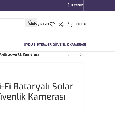
İLETIŞIM
GIRIŞ / KAYIT
0,00
₺
UYDU SİSTEMLERİ
GÜVENLİK KAMERASI
Akıllı Güvenlik Kamerası
Fi Bataryalı Solar
Güvenlik Kamerası