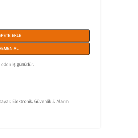
EPETE EKLE
HEMEN AL
ip eden
iş günü
dür.
isayar
,
Elektronik
,
Güvenlik & Alarm