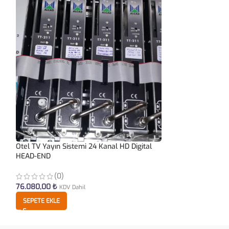
Otel TV Yayın Sistemi 24 Kanal HD Digital
S10-PRO 4G Sim Ka
HEAD-END
360° Güvenlik K
(0)
(0)
76.080,00
₺
13.009,00
₺
KDV Dahil
KDV D
SEPETE EKLE
SEPETE EKLE